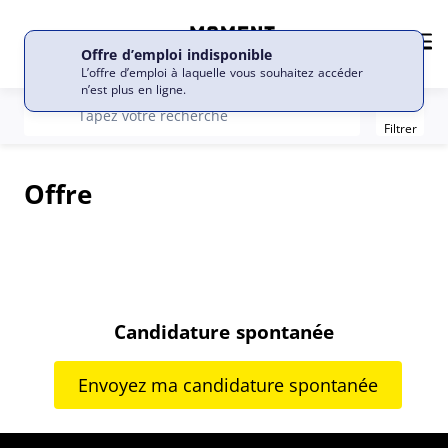
FR
Langue
Me
Offre d’emploi indisponible
L’offre d’emploi à laquelle vous souhaitez accéder
n’est plus en ligne.
Filter
recherche
Tapez votre recherche
Filtrer
Offre
Candidature spontanée
Envoyez ma candidature spontanée